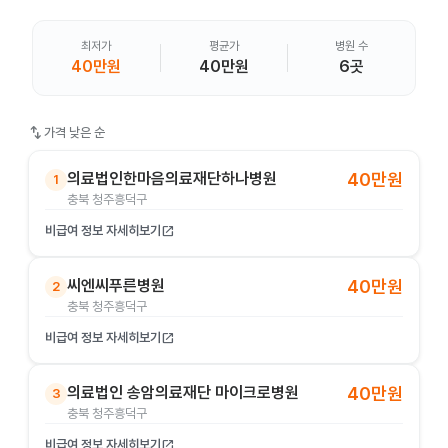
최저가
평균가
병원 수
40만원
40만원
6곳
swap_vert
가격 낮은 순
의료법인한마음의료재단하나병원
40만원
1
충북 청주흥덕구
비급여 정보 자세히보기
open_in_new
씨엔씨푸른병원
40만원
2
충북 청주흥덕구
비급여 정보 자세히보기
open_in_new
의료법인 송암의료재단 마이크로병원
40만원
3
충북 청주흥덕구
비급여 정보 자세히보기
open_in_new