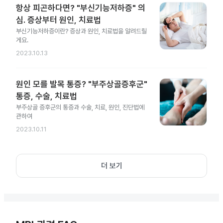
항상 피곤하다면? "부신기능저하증" 의
심. 증상부터 원인, 치료법
부신기능저하증이란? 증상과 원인, 치료법을 알려드릴
게요.
2023.10.13
원인 모를 발목 통증? "부주상골증후군"
통증, 수술, 치료법
부주상골 증후군의 통증과 수술, 치료, 원인, 진단법에
관하여
2023.10.11
더 보기