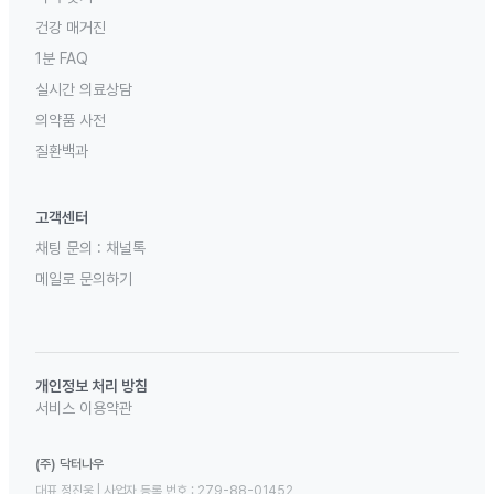
건강 매거진
1분 FAQ
실시간 의료상담
의약품 사전
질환백과
고객센터
채팅 문의 :
채널톡
메일로 문의하기
개인정보 처리 방침
서비스 이용약관
(주) 닥터나우
대표 정진웅 | 사업자 등록 번호 : 279-88-01452 
