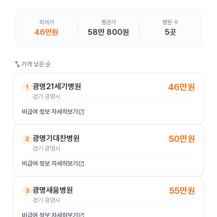
최저가
평균가
병원 수
46만원
58만 800원
5곳
swap_vert
가격 낮은 순
광명21세기병원
46만원
1
경기 광명시
비급여 정보 자세히보기
open_in_new
광명기대찬병원
50만원
2
경기 광명시
비급여 정보 자세히보기
open_in_new
광명새움병원
55만원
3
경기 광명시
비급여 정보 자세히보기
open_in_new