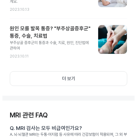
게요.
2023.10.13
원인 모를 발목 통증? "부주상골증후군"
통증, 수술, 치료법
부주상골 증후군의 통증과 수술, 치료, 원인, 진단법에
관하여
2023.10.11
더 보기
MRI 관련 FAQ
Q.
MRI 검사는 모두 비급여인가요?
A.
뇌·뇌혈관 MRI는 두통·어지럼 등 사유에 따라 건강보험이 적용되며, 그 외 부