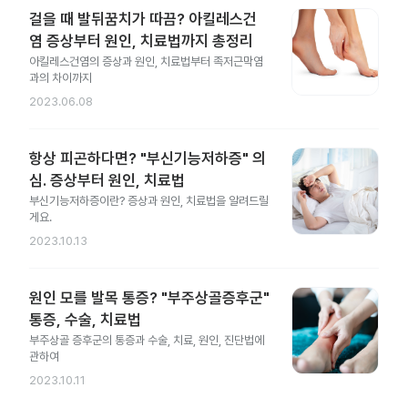
걸을 때 발뒤꿈치가 따끔? 아킬레스건
염 증상부터 원인, 치료법까지 총정리
아킬레스건염의 증상과 원인, 치료법부터 족저근막염
과의 차이까지
2023.06.08
항상 피곤하다면? "부신기능저하증" 의
심. 증상부터 원인, 치료법
부신기능저하증이란? 증상과 원인, 치료법을 알려드릴
게요.
2023.10.13
원인 모를 발목 통증? "부주상골증후군"
통증, 수술, 치료법
부주상골 증후군의 통증과 수술, 치료, 원인, 진단법에
관하여
2023.10.11