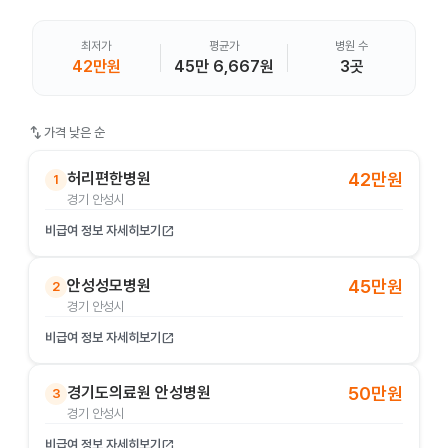
최저가
평균가
병원 수
42만원
45만 6,667원
3곳
swap_vert
가격 낮은 순
허리편한병원
42만원
1
경기 안성시
비급여 정보 자세히보기
open_in_new
안성성모병원
45만원
2
경기 안성시
비급여 정보 자세히보기
open_in_new
경기도의료원 안성병원
50만원
3
경기 안성시
비급여 정보 자세히보기
open_in_new