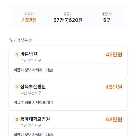
최저가
평균가
병원 수
45만원
57만 7,620원
5곳
swap_vert
가격 낮은 순
바른병원
45만원
1
부산 부산서구
비급여 정보 자세히보기
open_in_new
삼육부산병원
49만원
2
부산 부산서구
비급여 정보 자세히보기
open_in_new
동아대학교병원
63만원
3
부산 부산서구
비급여 정보 자세히보기
open_in_new