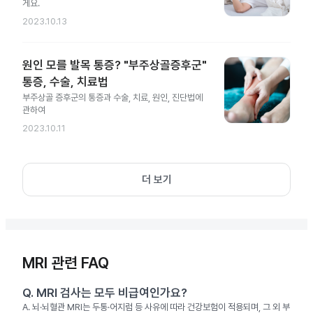
게요.
2023.10.13
원인 모를 발목 통증? "부주상골증후군"
통증, 수술, 치료법
부주상골 증후군의 통증과 수술, 치료, 원인, 진단법에
관하여
2023.10.11
더 보기
MRI 관련 FAQ
Q.
MRI 검사는 모두 비급여인가요?
A.
뇌·뇌혈관 MRI는 두통·어지럼 등 사유에 따라 건강보험이 적용되며, 그 외 부