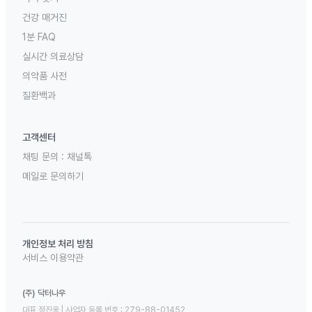
건강 매거진
1분 FAQ
실시간 의료상담
의약품 사전
질환백과
고객센터
채팅 문의 :
채널톡
메일로 문의하기
개인정보 처리 방침
서비스 이용약관
(주) 닥터나우
대표 정진웅 | 사업자 등록 번호 : 279-88-01452 
