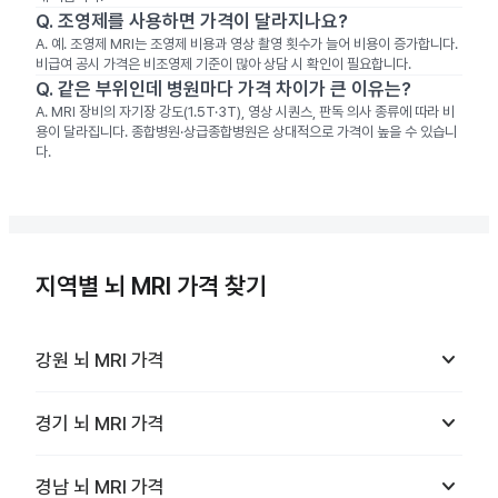
Q.
조영제를 사용하면 가격이 달라지나요?
A.
예. 조영제 MRI는 조영제 비용과 영상 촬영 횟수가 늘어 비용이 증가합니다.
비급여 공시 가격은 비조영제 기준이 많아 상담 시 확인이 필요합니다.
Q.
같은 부위인데 병원마다 가격 차이가 큰 이유는?
A.
MRI 장비의 자기장 강도(1.5T·3T), 영상 시퀀스, 판독 의사 종류에 따라 비
용이 달라집니다. 종합병원·상급종합병원은 상대적으로 가격이 높을 수 있습니
다.
지역별 뇌 MRI 가격 찾기
keyboard_arrow_down
강원
뇌 MRI
가격
keyboard_arrow_down
경기
뇌 MRI
가격
keyboard_arrow_down
경남
뇌 MRI
가격