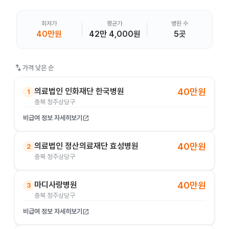
최저가
평균가
병원 수
40만원
42만 4,000원
5곳
swap_vert
가격 낮은 순
의료법인 인화재단 한국병원
40만원
1
충북 청주상당구
비급여 정보 자세히보기
open_in_new
의료법인 정산의료재단 효성병원
40만원
2
충북 청주상당구
마디사랑병원
40만원
3
충북 청주상당구
비급여 정보 자세히보기
open_in_new