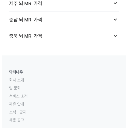
keyboard_arrow_down
제주
뇌 MRI
가격
keyboard_arrow_down
충남
뇌 MRI
가격
keyboard_arrow_down
충북
뇌 MRI
가격
닥터나우
회사 소개
팀 문화
서비스 소개
제휴 안내
소식 · 공지
채용 공고