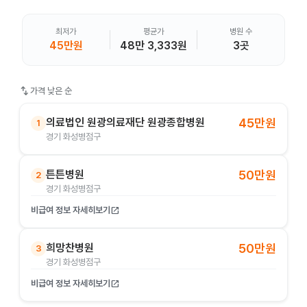
최저가
평균가
병원 수
45만원
48만 3,333원
3곳
swap_vert
가격 낮은 순
의료법인 원광의료재단 원광종합병원
45만원
1
경기 화성병점구
튼튼병원
50만원
2
경기 화성병점구
비급여 정보 자세히보기
open_in_new
희망찬병원
50만원
3
경기 화성병점구
비급여 정보 자세히보기
open_in_new