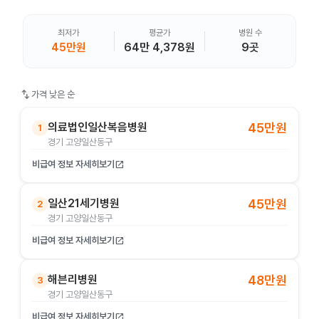
최저가
평균가
병원 수
45만원
64만 4,378원
9곳
swap_vert
가격 낮은 순
의료법인일산복음병원
45만원
1
경기 고양일산동구
비급여 정보 자세히보기
open_in_new
일산21세기병원
45만원
2
경기 고양일산동구
비급여 정보 자세히보기
open_in_new
해븐리병원
48만원
3
경기 고양일산동구
비급여 정보 자세히보기
open_in_new