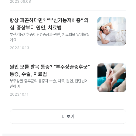
2023.06.08
항상 피곤하다면? "부신기능저하증" 의
심. 증상부터 원인, 치료법
부신기능저하증이란? 증상과 원인, 치료법을 알려드릴
게요.
2023.10.13
원인 모를 발목 통증? "부주상골증후군"
통증, 수술, 치료법
부주상골 증후군의 통증과 수술, 치료, 원인, 진단법에
관하여
2023.10.11
더 보기