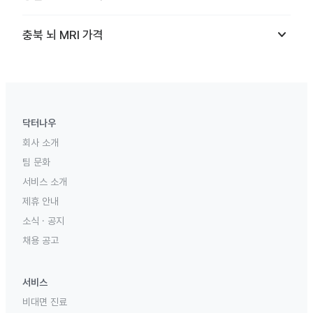
keyboard_arrow_down
충북
뇌 MRI
가격
닥터나우
회사 소개
팀 문화
서비스 소개
제휴 안내
소식 · 공지
채용 공고
서비스
비대면 진료