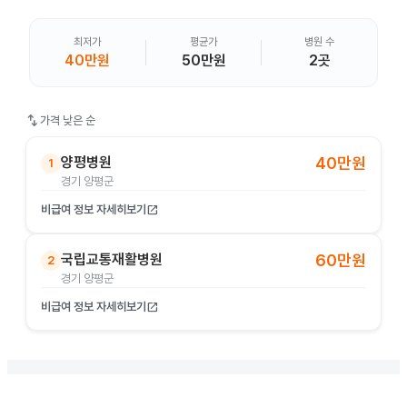
최저가
평균가
병원 수
40만원
50만원
2곳
swap_vert
가격 낮은 순
양평병원
40만원
1
경기 양평군
비급여 정보 자세히보기
open_in_new
국립교통재활병원
60만원
2
경기 양평군
비급여 정보 자세히보기
open_in_new