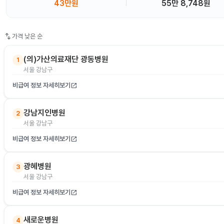
43만원
55만 8,748원
swap_vert
가격 낮은 순
(의)가산의료재단 광동병원
1
서울 강남구
비급여 정보 자세히보기
open_in_new
강남지인병원
2
서울 강남구
비급여 정보 자세히보기
open_in_new
광혜병원
3
서울 강남구
비급여 정보 자세히보기
open_in_new
새로운병원
4