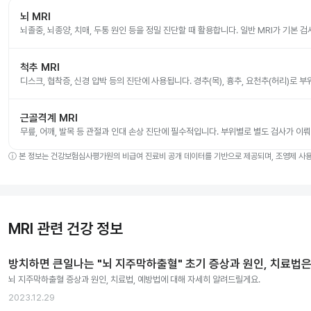
뇌 MRI
뇌졸중, 뇌종양, 치매, 두통 원인 등을 정밀 진단할 때 활용합니다. 일반 MRI가 기본 
척추 MRI
디스크, 협착증, 신경 압박 등의 진단에 사용됩니다. 경추(목), 흉추, 요천추(허리)로 
근골격계 MRI
무릎, 어깨, 발목 등 관절과 인대 손상 진단에 필수적입니다. 부위별로 별도 검사가 이
ⓘ
본 정보는 건강보험심사평가원의 비급여 진료비 공개 데이터를 기반으로 제공되며, 조영제 사용 
MRI 관련 건강 정보
방치하면 큰일나는 "뇌 지주막하출혈" 초기 증상과 원인, 치료법은
뇌 지주막하출혈 증상과 원인, 치료법, 예방법에 대해 자세히 알려드릴게요.
2023.12.29