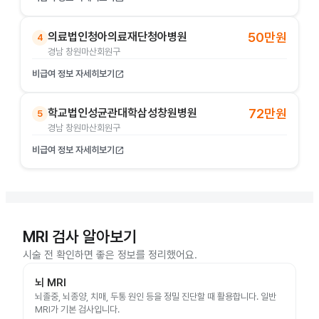
의료법인청아의료재단청아병원
50만원
4
경남 창원마산회원구
비급여 정보 자세히보기
open_in_new
학교법인성균관대학삼성창원병원
72만원
5
경남 창원마산회원구
비급여 정보 자세히보기
open_in_new
MRI 검사 알아보기
시술 전 확인하면 좋은 정보를 정리했어요.
뇌 MRI
뇌졸중, 뇌종양, 치매, 두통 원인 등을 정밀 진단할 때 활용합니다. 일반
MRI가 기본 검사입니다.