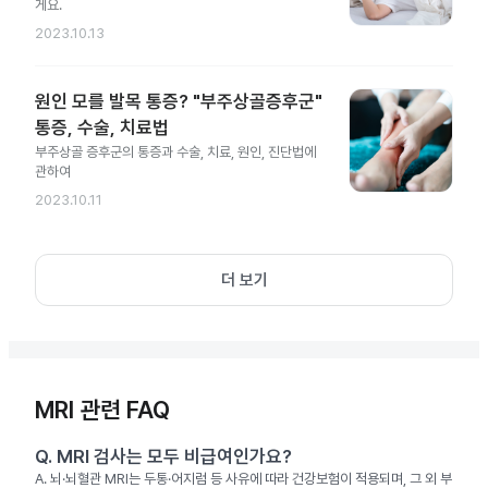
게요.
2023.10.13
원인 모를 발목 통증? "부주상골증후군"
통증, 수술, 치료법
부주상골 증후군의 통증과 수술, 치료, 원인, 진단법에
관하여
2023.10.11
더 보기
MRI 관련 FAQ
Q.
MRI 검사는 모두 비급여인가요?
A.
뇌·뇌혈관 MRI는 두통·어지럼 등 사유에 따라 건강보험이 적용되며, 그 외 부