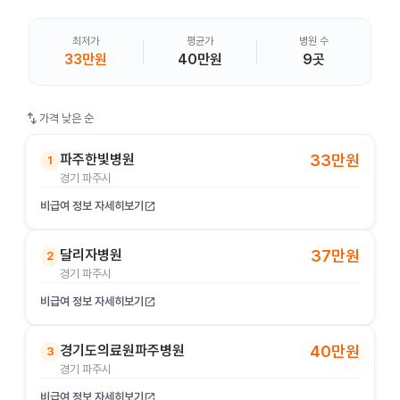
최저가
평균가
병원 수
33만원
40만원
9곳
swap_vert
가격 낮은 순
파주한빛병원
33만원
1
경기 파주시
비급여 정보 자세히보기
open_in_new
달리자병원
37만원
2
경기 파주시
비급여 정보 자세히보기
open_in_new
경기도의료원파주병원
40만원
3
경기 파주시
비급여 정보 자세히보기
open_in_new