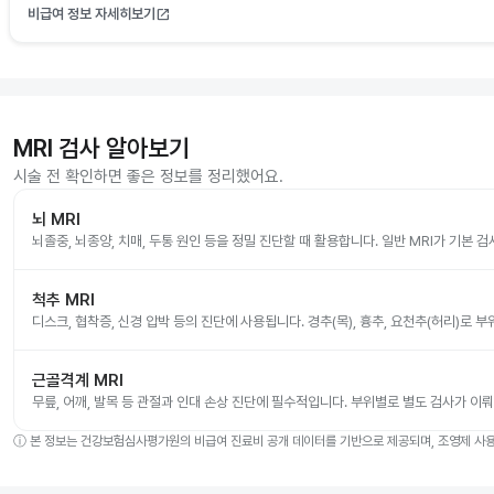
비급여 정보 자세히보기
open_in_new
MRI 검사 알아보기
시술 전 확인하면 좋은 정보를 정리했어요.
뇌 MRI
뇌졸중, 뇌종양, 치매, 두통 원인 등을 정밀 진단할 때 활용합니다. 일반 MRI가 기본 
척추 MRI
디스크, 협착증, 신경 압박 등의 진단에 사용됩니다. 경추(목), 흉추, 요천추(허리)로 
근골격계 MRI
무릎, 어깨, 발목 등 관절과 인대 손상 진단에 필수적입니다. 부위별로 별도 검사가 이
ⓘ
본 정보는 건강보험심사평가원의 비급여 진료비 공개 데이터를 기반으로 제공되며, 조영제 사용 