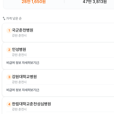
28만 1,650원
47만 3,813원
swap_vert
가격 낮은 순
국군춘천병원
1
강원 춘천시
인성병원
2
강원 춘천시
비급여 정보 자세히보기
open_in_new
강원대학교병원
3
강원 춘천시
비급여 정보 자세히보기
open_in_new
한림대학교춘천성심병원
4
강원 춘천시