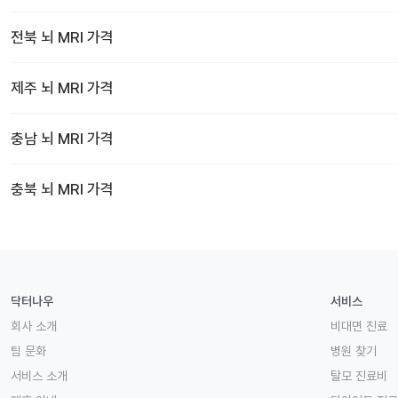
전북
뇌 MRI
가격
제주
뇌 MRI
가격
충남
뇌 MRI
가격
충북
뇌 MRI
가격
닥터나우
서비스
회사 소개
비대면 진료
팀 문화
병원 찾기
서비스 소개
탈모 진료비