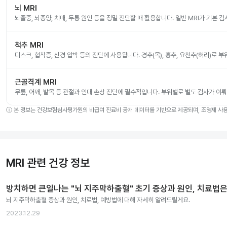
뇌 MRI
뇌졸중, 뇌종양, 치매, 두통 원인 등을 정밀 진단할 때 활용합니다. 일반 MRI가 기본 
척추 MRI
디스크, 협착증, 신경 압박 등의 진단에 사용됩니다. 경추(목), 흉추, 요천추(허리)로 
근골격계 MRI
무릎, 어깨, 발목 등 관절과 인대 손상 진단에 필수적입니다. 부위별로 별도 검사가 이
ⓘ
본 정보는 건강보험심사평가원의 비급여 진료비 공개 데이터를 기반으로 제공되며, 조영제 사용 
MRI 관련 건강 정보
방치하면 큰일나는 "뇌 지주막하출혈" 초기 증상과 원인, 치료법은
뇌 지주막하출혈 증상과 원인, 치료법, 예방법에 대해 자세히 알려드릴게요.
2023.12.29