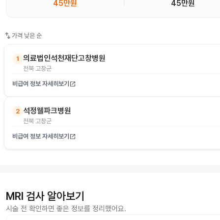
45만원
45만원
swap_vert
가격 낮은 순
의료법인석천재단고창병원
1
전북 고창군
비급여 정보 자세히보기
open_in_new
석정웰파크병원
2
전북 고창군
비급여 정보 자세히보기
open_in_new
MRI 검사 알아보기
시술 전 확인하면 좋은 정보를 정리했어요.