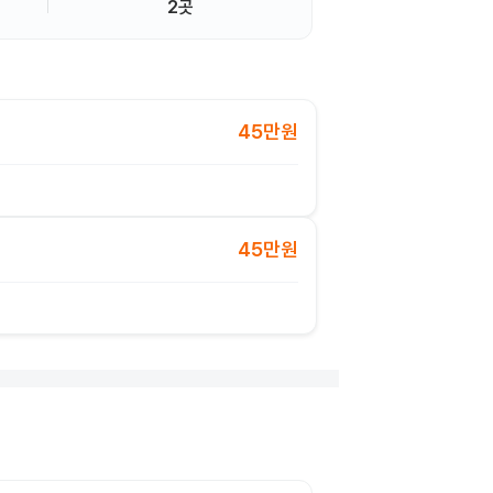
2곳
45만원
45만원