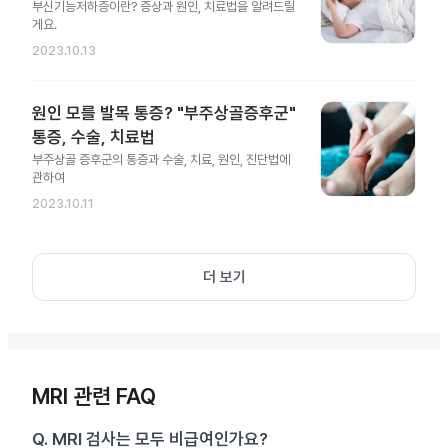
부신기능저하증이란? 증상과 원인, 치료법을 알려드릴
게요.
2023.10.13
원인 모를 발목 통증? "부주상골증후군"
통증, 수술, 치료법
부주상골 증후군의 통증과 수술, 치료, 원인, 진단법에
관하여
2023.10.11
더 보기
MRI 관련 FAQ
Q.
MRI 검사는 모두 비급여인가요?