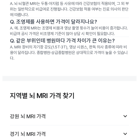
A.
뇌·뇌혈관 MRI는 두통·어지럼 등 사유에 따라 건강보험이 적용되며, 그 외 부
위는 일반적으로 비급여로 진행됩니다. 건강보험 적용 여부는 진료 의사의 판단
에 따릅니다.
Q.
조영제를 사용하면 가격이 달라지나요?
A.
예. 조영제 MRI는 조영제 비용과 영상 촬영 횟수가 늘어 비용이 증가합니다.
비급여 공시 가격은 비조영제 기준이 많아 상담 시 확인이 필요합니다.
Q.
같은 부위인데 병원마다 가격 차이가 큰 이유는?
A.
MRI 장비의 자기장 강도(1.5T·3T), 영상 시퀀스, 판독 의사 종류에 따라 비
용이 달라집니다. 종합병원·상급종합병원은 상대적으로 가격이 높을 수 있습니
다.
지역별 뇌 MRI 가격 찾기
keyboard_arrow_down
강원
뇌 MRI
가격
keyboard_arrow_down
경기
뇌 MRI
가격