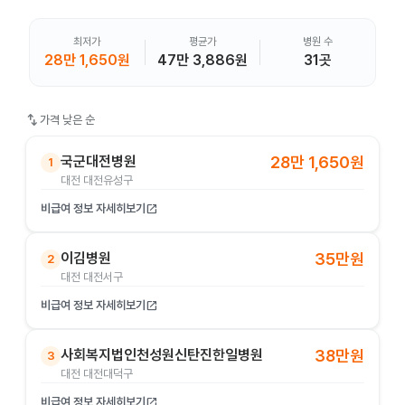
최저가
평균가
병원 수
28만 1,650원
47만 3,886원
31곳
swap_vert
가격 낮은 순
국군대전병원
28만 1,650원
1
대전 대전유성구
비급여 정보 자세히보기
open_in_new
이김병원
35만원
2
대전 대전서구
비급여 정보 자세히보기
open_in_new
사회복지법인천성원신탄진한일병원
38만원
3
대전 대전대덕구
비급여 정보 자세히보기
open_in_new