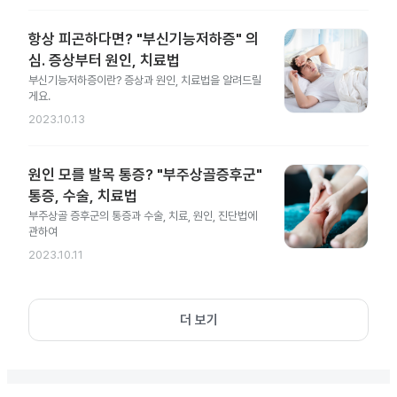
항상 피곤하다면? "부신기능저하증" 의
심. 증상부터 원인, 치료법
부신기능저하증이란? 증상과 원인, 치료법을 알려드릴
게요.
2023.10.13
원인 모를 발목 통증? "부주상골증후군"
통증, 수술, 치료법
부주상골 증후군의 통증과 수술, 치료, 원인, 진단법에
관하여
2023.10.11
더 보기