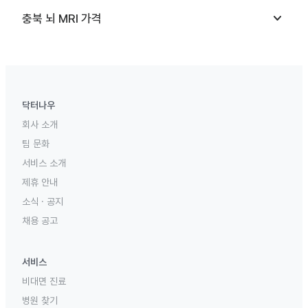
keyboard_arrow_down
충북
뇌 MRI
가격
닥터나우
회사 소개
팀 문화
서비스 소개
제휴 안내
소식 · 공지
채용 공고
서비스
비대면 진료
병원 찾기