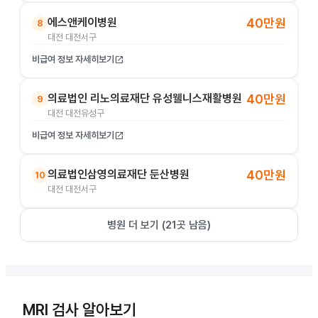
에스앤케이병원
40만원
8
대전 대전서구
비급여 정보 자세히보기
open_in_new
의료법인 리노의료재단 유성웰니스재활병원
40만원
9
대전 대전유성구
비급여 정보 자세히보기
open_in_new
의료법인삼영의료재단 둔산병원
40만원
10
대전 대전서구
병원 더 보기 (
21
곳 남음)
MRI 검사 알아보기