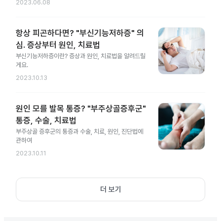
2023.06.08
항상 피곤하다면? "부신기능저하증" 의
심. 증상부터 원인, 치료법
부신기능저하증이란? 증상과 원인, 치료법을 알려드릴
게요.
2023.10.13
원인 모를 발목 통증? "부주상골증후군"
통증, 수술, 치료법
부주상골 증후군의 통증과 수술, 치료, 원인, 진단법에
관하여
2023.10.11
더 보기