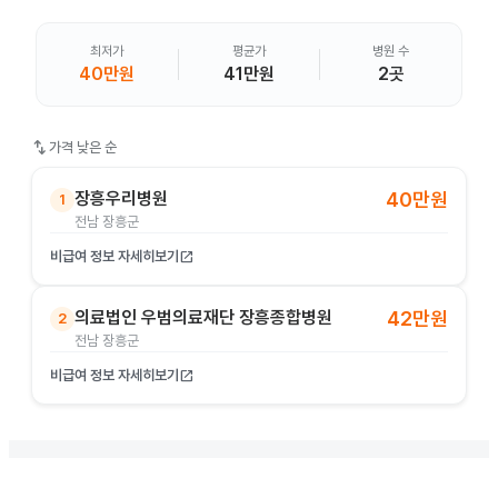
최저가
평균가
병원 수
40만원
41만원
2곳
swap_vert
가격 낮은 순
장흥우리병원
40만원
1
전남 장흥군
비급여 정보 자세히보기
open_in_new
의료법인 우범의료재단 장흥종합병원
42만원
2
전남 장흥군
비급여 정보 자세히보기
open_in_new