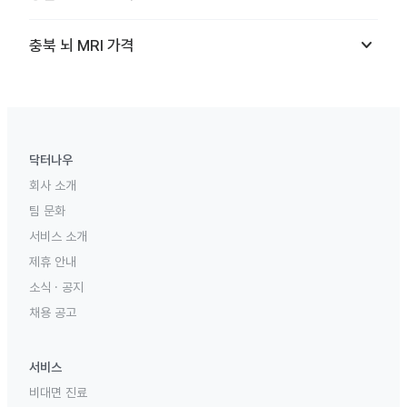
keyboard_arrow_down
충북
뇌 MRI
가격
닥터나우
회사 소개
팀 문화
서비스 소개
제휴 안내
소식 · 공지
채용 공고
서비스
비대면 진료