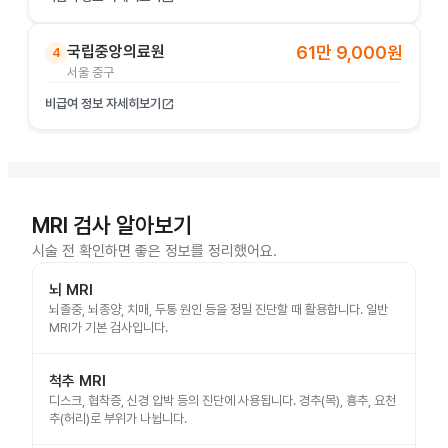
국립중앙의료원
61만 9,000원
4
서울 중구
비급여 정보 자세히보기
open_in_new
MRI 검사 알아보기
시술 전 확인하면 좋은 정보를 정리했어요.
뇌 MRI
뇌졸중, 뇌종양, 치매, 두통 원인 등을 정밀 진단할 때 활용합니다. 일반
MRI가 기본 검사입니다.
척추 MRI
디스크, 협착증, 신경 압박 등의 진단에 사용됩니다. 경추(목), 흉추, 요천
추(허리)로 부위가 나뉩니다.