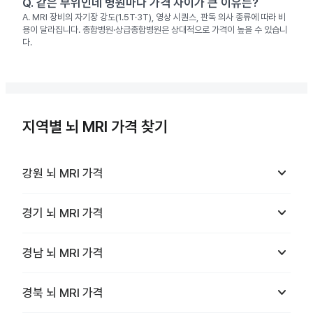
Q.
같은 부위인데 병원마다 가격 차이가 큰 이유는?
A.
MRI 장비의 자기장 강도(1.5T·3T), 영상 시퀀스, 판독 의사 종류에 따라 비
용이 달라집니다. 종합병원·상급종합병원은 상대적으로 가격이 높을 수 있습니
다.
지역별 뇌 MRI 가격 찾기
keyboard_arrow_down
강원
뇌 MRI
가격
keyboard_arrow_down
경기
뇌 MRI
가격
keyboard_arrow_down
경남
뇌 MRI
가격
keyboard_arrow_down
경북
뇌 MRI
가격