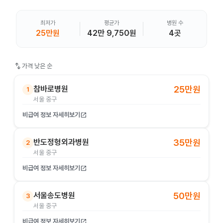
최저가
평균가
병원 수
25만원
42만 9,750원
4곳
swap_vert
가격 낮은 순
참바로병원
25만원
1
서울 중구
비급여 정보 자세히보기
open_in_new
반도정형외과병원
35만원
2
서울 중구
비급여 정보 자세히보기
open_in_new
서울송도병원
50만원
3
서울 중구
비급여 정보 자세히보기
open_in_new