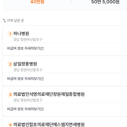
40만원
50만 5,000원
swap_vert
가격 낮은 순
하나병원
1
경남 창원마산합포구
비급여 정보 자세히보기
open_in_new
삼일정풍병원
2
경남 창원마산합포구
비급여 정보 자세히보기
open_in_new
의료법인석영의료재단창원제일종합병원
3
경남 창원마산합포구
비급여 정보 자세히보기
open_in_new
의료법인합포의료재단에스엠지연세병원
4