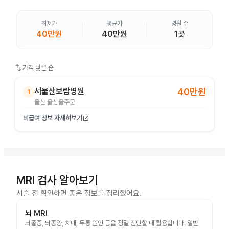
최저가
평균가
병원 수
40만원
40만원
1곳
swap_vert
가격 낮은 순
서울산보람병원
40만원
1
울산 울산울주군
비급여 정보 자세히보기
open_in_new
MRI 검사 알아보기
시술 전 확인하면 좋은 정보를 정리했어요.
뇌 MRI
뇌졸중, 뇌종양, 치매, 두통 원인 등을 정밀 진단할 때 활용합니다. 일반