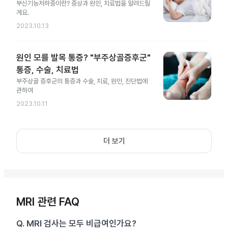
부신기능저하증이란? 증상과 원인, 치료법을 알려드릴
게요.
2023.10.13
원인 모를 발목 통증? "부주상골증후군"
통증, 수술, 치료법
부주상골 증후군의 통증과 수술, 치료, 원인, 진단법에
관하여
2023.10.11
더 보기
MRI 관련 FAQ
Q.
MRI 검사는 모두 비급여인가요?