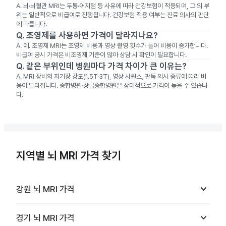
A.
뇌·뇌혈관 MRI는 두통·어지럼 등 사유에 따라 건강보험이 적용되며, 그 외 부
위는 일반적으로 비급여로 진행됩니다. 건강보험 적용 여부는 진료 의사의 판단
에 따릅니다.
Q.
조영제를 사용하면 가격이 달라지나요?
A.
예. 조영제 MRI는 조영제 비용과 영상 촬영 횟수가 늘어 비용이 증가합니다.
비급여 공시 가격은 비조영제 기준이 많아 상담 시 확인이 필요합니다.
Q.
같은 부위인데 병원마다 가격 차이가 큰 이유는?
A.
MRI 장비의 자기장 강도(1.5T·3T), 영상 시퀀스, 판독 의사 종류에 따라 비
용이 달라집니다. 종합병원·상급종합병원은 상대적으로 가격이 높을 수 있습니
다.
지역별 뇌 MRI 가격 찾기
keyboard_arrow_down
강원
뇌 MRI
가격
keyboard_arrow_down
경기
뇌 MRI
가격