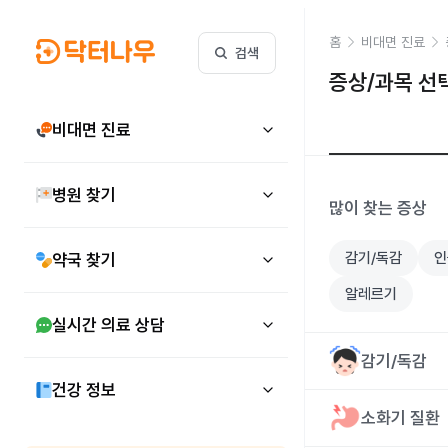
홈
비대면 진료
검색
증상/과목 선
비대면 진료
병원 찾기
많이 찾는 증상
감기/독감
인
약국 찾기
알레르기
실시간 의료 상담
감기/독감
건강 정보
소화기 질환