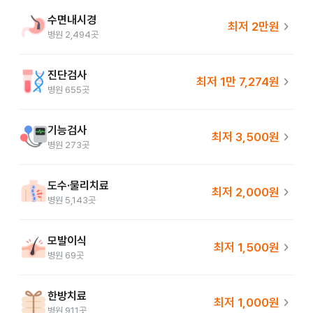
수면내시경
chevron_right
최저
2만원
병원
2,494
곳
진단검사
chevron_right
최저
1만 7,274원
병원
655
곳
기능검사
chevron_right
최저
3,500원
병원
273
곳
도수·물리치료
chevron_right
최저
2,000원
병원
5,143
곳
모발이식
chevron_right
최저
1,500원
병원
69
곳
한방치료
chevron_right
최저
1,000원
병원
911
곳