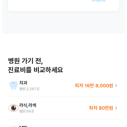
병원 가기 전,

진료비를 비교하세요
치과
chevron_right
최저
16만 8,000원
병원
2,297
곳
라식,라섹
chevron_right
최저
80만원
병원
59
곳