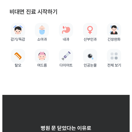
비대면 진료 시작하기
감기/독감
소아과
내과
산부인과
긴장완화
탈모
여드름
다이어트
인공눈물
전체 보기
병원 문 닫았다는 이유로
