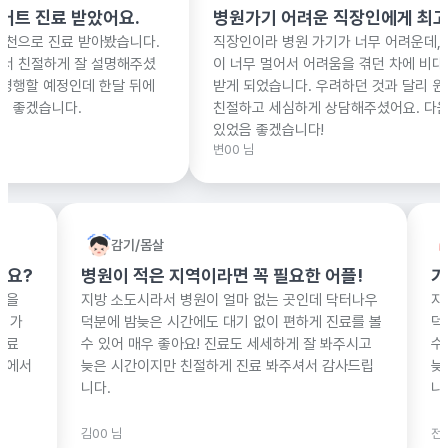
병원가기 어려운 직장인에게 최고의 어플!
이제 멀어서
직장인이라 병원 가기가 너무 어려운데, 다니는 병원
살면서 봬온 
이 너무 멀어서 어려움을 겪던 차에 비대면 진료를
기 쉽도록 
받게 되었습니다. 우려하던 것과 달리 원장선생님이
선생님께 진
친절하고 세심하게 상담해주셨어요. 다음에 또 뵐 수
주하시는 분들
있었음 좋겠습니다!
변00 님
이00 님
감기/몸살
왜 이렇게 연휴에 많이 아플까요?
병원이 적은 지역이라면 
교대 근무하는 맞벌이 부부라 애 둘을
지방 소도시라서 병원이 얼마
 대기하는 게 쉬운 일이 아니에요. 가
덕분에 밤늦은 시간에도 대기 
약을 먹여야 할 것 같아서 비대면진료
수 있어 매우 좋아요! 진료도
요. 퇴근 중인 애들 아빠에게 약국에서
늦은 시간이지만 친절하게 진
하니 너무 편하네요!
니다.
김00 님