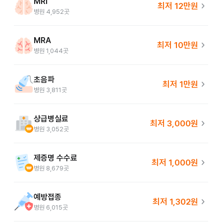
MRI
chevron_right
최저
12만원
병원
4,952
곳
MRA
chevron_right
최저
10만원
병원
1,044
곳
초음파
chevron_right
최저
1만원
병원
3,811
곳
상급병실료
chevron_right
최저
3,000원
병원
3,052
곳
제증명 수수료
chevron_right
최저
1,000원
병원
8,679
곳
예방접종
chevron_right
최저
1,302원
병원
6,015
곳