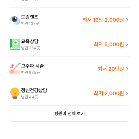
드림렌즈
chevron_right
최저
13만 2,000원
병원
137
곳
교육상담
chevron_right
최저
5,000원
병원
264
곳
고주파 시술
chevron_right
최저
20만원
병원
935
곳
정신건강상담
chevron_right
최저
2,000원
병원
44
곳
병원비 전체 보기
비대면 진료가 끝나고 처방전을 받았다면, 해당 처방전을 
전송할 약국을 선택해 달라는 화면이 노출돼요.