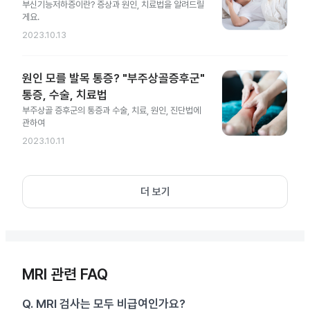
부신기능저하증이란? 증상과 원인, 치료법을 알려드릴
게요.
2023.10.13
원인 모를 발목 통증? "부주상골증후군"
통증, 수술, 치료법
부주상골 증후군의 통증과 수술, 치료, 원인, 진단법에
관하여
2023.10.11
더 보기
MRI 관련 FAQ
Q.
MRI 검사는 모두 비급여인가요?