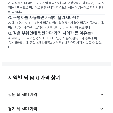
A.
뇌·뇌혈관 MRI는 두통·어지럼 등 사유에 따라 건강보험이 적용되며, 그 외 부
위는 일반적으로 비급여로 진행됩니다. 건강보험 적용 여부는 진료 의사의 판단
에 따릅니다.
Q.
조영제를 사용하면 가격이 달라지나요?
A.
예. 조영제 MRI는 조영제 비용과 영상 촬영 횟수가 늘어 비용이 증가합니다.
비급여 공시 가격은 비조영제 기준이 많아 상담 시 확인이 필요합니다.
Q.
같은 부위인데 병원마다 가격 차이가 큰 이유는?
A.
MRI 장비의 자기장 강도(1.5T·3T), 영상 시퀀스, 판독 의사 종류에 따라 비
용이 달라집니다. 종합병원·상급종합병원은 상대적으로 가격이 높을 수 있습니
다.
지역별 뇌 MRI 가격 찾기
keyboard_arrow_down
강원
뇌 MRI
가격
keyboard_arrow_down
경기
뇌 MRI
가격