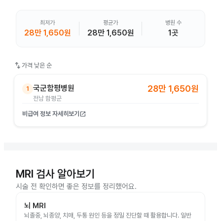
최저가
평균가
병원 수
28만 1,650원
28만 1,650원
1곳
swap_vert
가격 낮은 순
국군함평병원
28만 1,650원
1
전남 함평군
비급여 정보 자세히보기
open_in_new
MRI 검사 알아보기
시술 전 확인하면 좋은 정보를 정리했어요.
뇌 MRI
뇌졸중, 뇌종양, 치매, 두통 원인 등을 정밀 진단할 때 활용합니다. 일반