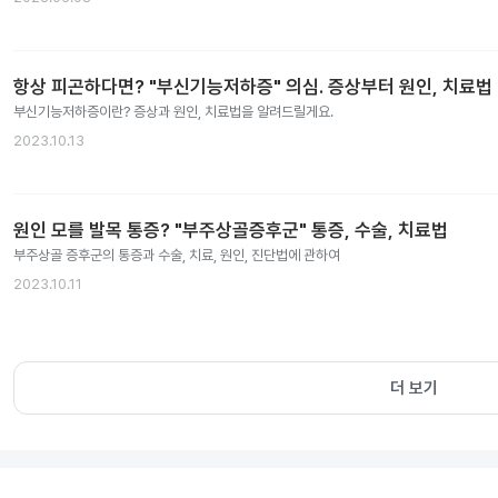
항상 피곤하다면? "부신기능저하증" 의심. 증상부터 원인, 치료법
부신기능저하증이란? 증상과 원인, 치료법을 알려드릴게요.
2023.10.13
원인 모를 발목 통증? "부주상골증후군" 통증, 수술, 치료법
부주상골 증후군의 통증과 수술, 치료, 원인, 진단법에 관하여
2023.10.11
더 보기