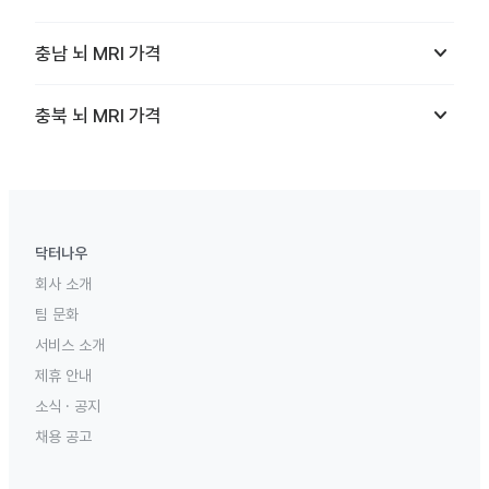
keyboard_arrow_down
충남
뇌 MRI
가격
keyboard_arrow_down
충북
뇌 MRI
가격
닥터나우
회사 소개
팀 문화
서비스 소개
제휴 안내
소식 · 공지
채용 공고