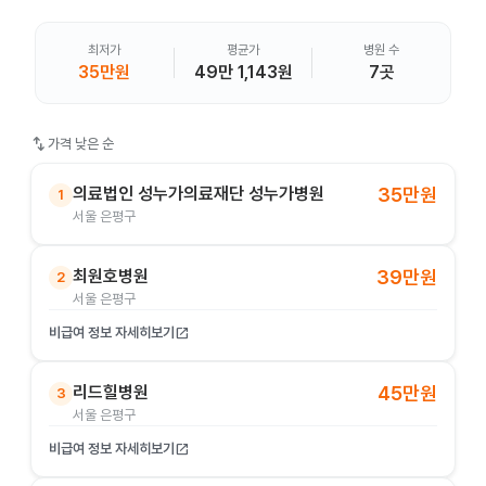
최저가
평균가
병원 수
35만원
49만 1,143원
7곳
swap_vert
가격 낮은 순
의료법인 성누가의료재단 성누가병원
35만원
1
서울 은평구
최원호병원
39만원
2
서울 은평구
비급여 정보 자세히보기
open_in_new
리드힐병원
45만원
3
서울 은평구
비급여 정보 자세히보기
open_in_new