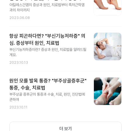
아킬레스건염의 증상과 원인, 치료법부터 족저근막염
과의 차이까지
2023.06.08
항상 피곤하다면? "부신기능저하증" 의
심. 증상부터 원인, 치료법
부신기능저하증이란? 증상과 원인, 치료법을 알려드릴
게요.
2023.10.13
원인 모를 발목 통증? "부주상골증후군"
통증, 수술, 치료법
부주상골 증후군의 통증과 수술, 치료, 원인, 진단법에
관하여
2023.10.11
더 보기