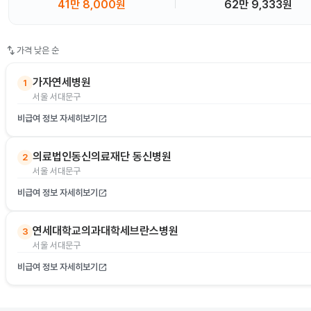
41만 8,000원
62만 9,333원
swap_vert
가격 낮은 순
가자연세병원
1
서울 서대문구
비급여 정보 자세히보기
open_in_new
의료법인동신의료재단 동신병원
2
서울 서대문구
비급여 정보 자세히보기
open_in_new
연세대학교의과대학세브란스병원
3
서울 서대문구
비급여 정보 자세히보기
open_in_new