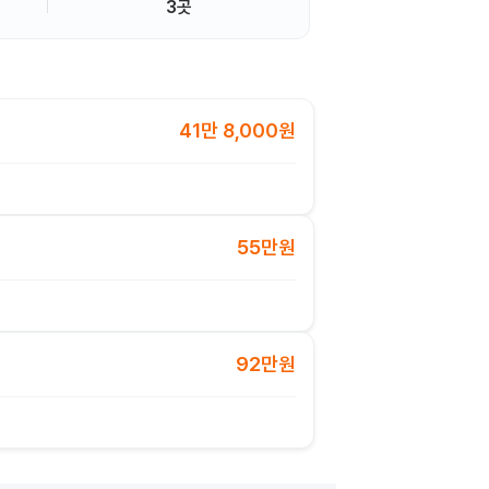
3곳
41만 8,000원
55만원
92만원