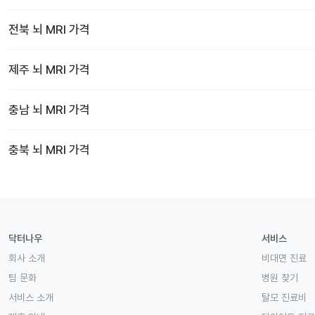
전북
뇌 MRI
가격
제주
뇌 MRI
가격
충남
뇌 MRI
가격
충북
뇌 MRI
가격
닥터나우
서비스
회사 소개
비대면 진료
팀 문화
병원 찾기
서비스 소개
탈모 진료비