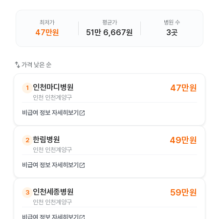
최저가
평균가
병원 수
47만원
51만 6,667원
3곳
swap_vert
가격 낮은 순
인천마디병원
47만원
1
인천 인천계양구
비급여 정보 자세히보기
open_in_new
한림병원
49만원
2
인천 인천계양구
비급여 정보 자세히보기
open_in_new
인천세종병원
59만원
3
인천 인천계양구
비급여 정보 자세히보기
open_in_new