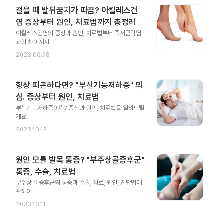
걸을 때 발뒤꿈치가 따끔? 아킬레스건
염 증상부터 원인, 치료법까지 총정리
아킬레스건염의 증상과 원인, 치료법부터 족저근막염
과의 차이까지
2023.06.08
항상 피곤하다면? "부신기능저하증" 의
심. 증상부터 원인, 치료법
부신기능저하증이란? 증상과 원인, 치료법을 알려드릴
게요.
2023.10.13
원인 모를 발목 통증? "부주상골증후군"
통증, 수술, 치료법
부주상골 증후군의 통증과 수술, 치료, 원인, 진단법에
관하여
2023.10.11