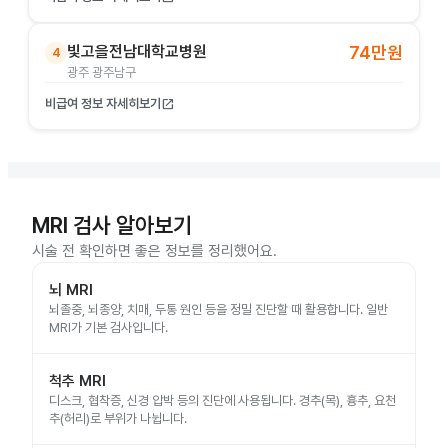
빛고을전남대학교병원
74만원
4
광주 광주남구
비급여 정보 자세히보기
open_in_new
MRI 검사 알아보기
시술 전 확인하면 좋은 정보를 정리했어요.
뇌 MRI
뇌졸중, 뇌종양, 치매, 두통 원인 등을 정밀 진단할 때 활용합니다. 일반
MRI가 기본 검사입니다.
척추 MRI
디스크, 협착증, 신경 압박 등의 진단에 사용됩니다. 경추(목), 흉추, 요천
추(허리)로 부위가 나뉩니다.