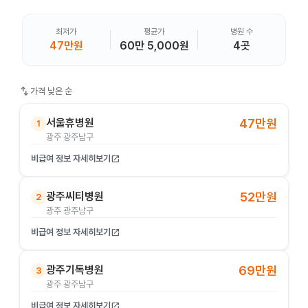
최저가
평균가
병원 수
47만원
60만 5,000원
4곳
swap_vert
가격 낮은 순
서울휴병원
47만원
1
광주 광주남구
비급여 정보 자세히보기
open_in_new
광주씨티병원
52만원
2
광주 광주남구
비급여 정보 자세히보기
open_in_new
광주기독병원
69만원
3
광주 광주남구
비급여 정보 자세히보기
open_in_new