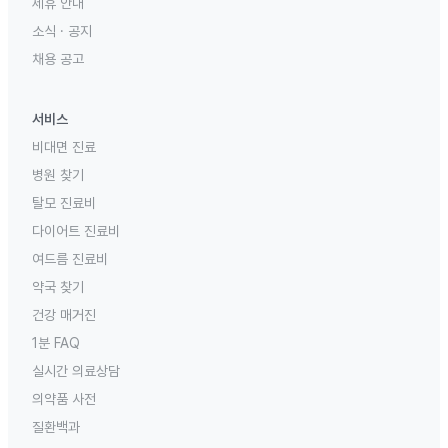
제휴 안내
소식 · 공지
채용 공고
서비스
비대면 진료
병원 찾기
탈모 진료비
다이어트 진료비
여드름 진료비
약국 찾기
건강 매거진
1분 FAQ
실시간 의료상담
의약품 사전
질환백과