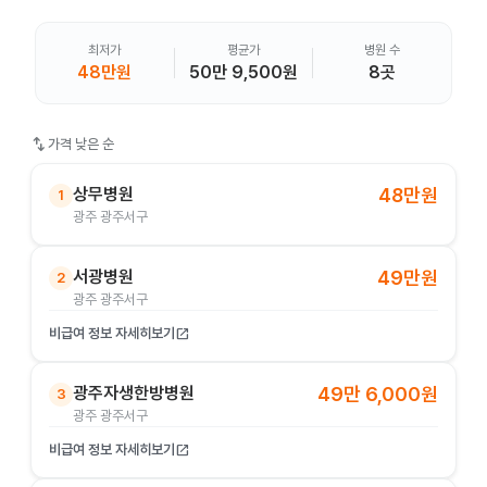
최저가
평균가
병원 수
48만원
50만 9,500원
8곳
swap_vert
가격 낮은 순
상무병원
48만원
1
광주 광주서구
서광병원
49만원
2
광주 광주서구
비급여 정보 자세히보기
open_in_new
광주자생한방병원
49만 6,000원
3
광주 광주서구
비급여 정보 자세히보기
open_in_new