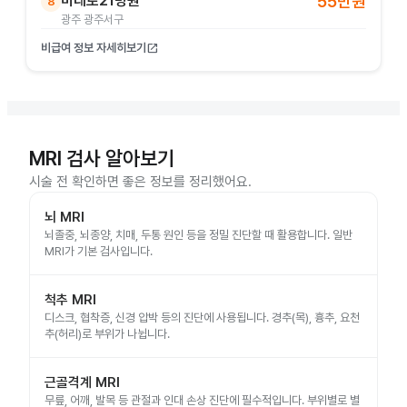
미래로21병원
55만원
8
광주 광주서구
비급여 정보 자세히보기
open_in_new
MRI 검사 알아보기
시술 전 확인하면 좋은 정보를 정리했어요.
뇌 MRI
뇌졸중, 뇌종양, 치매, 두통 원인 등을 정밀 진단할 때 활용합니다. 일반
MRI가 기본 검사입니다.
척추 MRI
디스크, 협착증, 신경 압박 등의 진단에 사용됩니다. 경추(목), 흉추, 요천
추(허리)로 부위가 나뉩니다.
근골격계 MRI
무릎, 어깨, 발목 등 관절과 인대 손상 진단에 필수적입니다. 부위별로 별