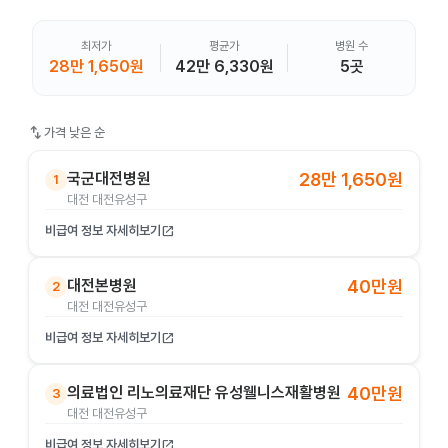
최저가
평균가
병원 수
28만 1,650원
42만 6,330원
5곳
swap_vert
가격 낮은 순
국군대전병원
28만 1,650원
1
대전 대전유성구
비급여 정보 자세히보기
open_in_new
대전본병원
40만원
2
대전 대전유성구
비급여 정보 자세히보기
open_in_new
의료법인 리노의료재단 유성웰니스재활병원
40만원
3
대전 대전유성구
비급여 정보 자세히보기
open_in_new