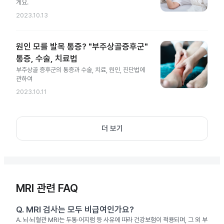
게요.
2023.10.13
원인 모를 발목 통증? "부주상골증후군"
통증, 수술, 치료법
부주상골 증후군의 통증과 수술, 치료, 원인, 진단법에
관하여
2023.10.11
더 보기
MRI 관련 FAQ
Q.
MRI 검사는 모두 비급여인가요?
A.
뇌·뇌혈관 MRI는 두통·어지럼 등 사유에 따라 건강보험이 적용되며, 그 외 부