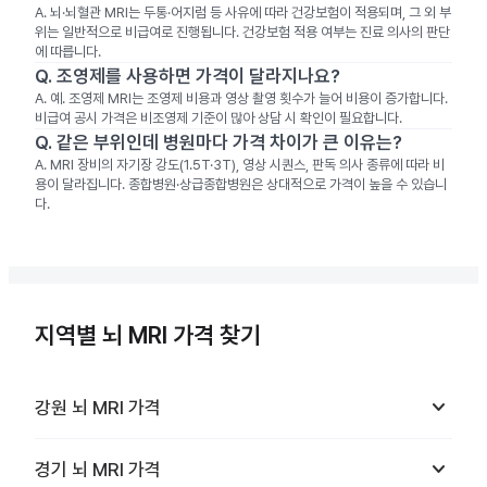
A.
뇌·뇌혈관 MRI는 두통·어지럼 등 사유에 따라 건강보험이 적용되며, 그 외 부
위는 일반적으로 비급여로 진행됩니다. 건강보험 적용 여부는 진료 의사의 판단
에 따릅니다.
Q.
조영제를 사용하면 가격이 달라지나요?
A.
예. 조영제 MRI는 조영제 비용과 영상 촬영 횟수가 늘어 비용이 증가합니다.
비급여 공시 가격은 비조영제 기준이 많아 상담 시 확인이 필요합니다.
Q.
같은 부위인데 병원마다 가격 차이가 큰 이유는?
A.
MRI 장비의 자기장 강도(1.5T·3T), 영상 시퀀스, 판독 의사 종류에 따라 비
용이 달라집니다. 종합병원·상급종합병원은 상대적으로 가격이 높을 수 있습니
다.
지역별 뇌 MRI 가격 찾기
keyboard_arrow_down
강원
뇌 MRI
가격
keyboard_arrow_down
경기
뇌 MRI
가격