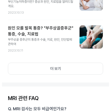
부신기능저하증이란? 증상과 원인, 치료법을 알려드릴
게요.
2023.10.13
원인 모를 발목 통증? "부주상골증후군"
통증, 수술, 치료법
부주상골 증후군의 통증과 수술, 치료, 원인, 진단법에
관하여
2023.10.11
더 보기
MRI 관련 FAQ
Q.
MRI 검사는 모두 비급여인가요?