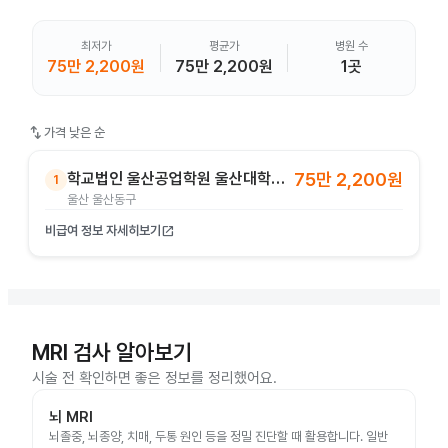
최저가
평균가
병원 수
75만 2,200원
75만 2,200원
1곳
swap_vert
가격 낮은 순
학교법인 울산공업학원 울산대학교병원
75만 2,200원
1
울산 울산동구
비급여 정보 자세히보기
open_in_new
MRI 검사 알아보기
시술 전 확인하면 좋은 정보를 정리했어요.
뇌 MRI
뇌졸중, 뇌종양, 치매, 두통 원인 등을 정밀 진단할 때 활용합니다. 일반