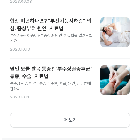
2023.06.08
항상 피곤하다면? "부신기능저하증" 의
심. 증상부터 원인, 치료법
부신기능저하증이란? 증상과 원인, 치료법을 알려드릴
게요.
2023.10.13
원인 모를 발목 통증? "부주상골증후군"
통증, 수술, 치료법
부주상골 증후군의 통증과 수술, 치료, 원인, 진단법에
관하여
2023.10.11
더 보기