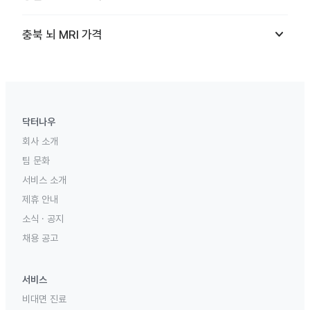
keyboard_arrow_down
충북
뇌 MRI
가격
닥터나우
회사 소개
팀 문화
서비스 소개
제휴 안내
소식 · 공지
채용 공고
서비스
비대면 진료