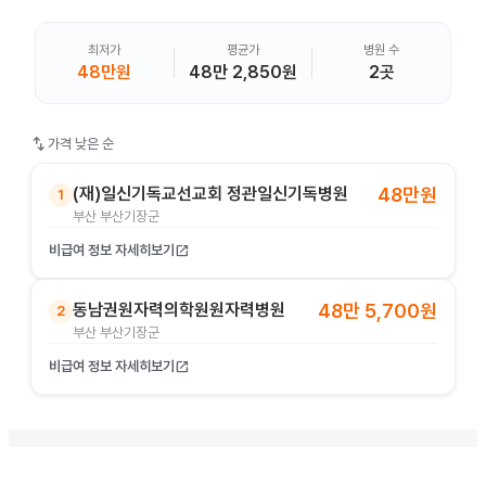
최저가
평균가
병원 수
48만원
48만 2,850원
2곳
swap_vert
가격 낮은 순
(재)일신기독교선교회 정관일신기독병원
48만원
1
부산 부산기장군
비급여 정보 자세히보기
open_in_new
동남권원자력의학원원자력병원
48만 5,700원
2
부산 부산기장군
비급여 정보 자세히보기
open_in_new