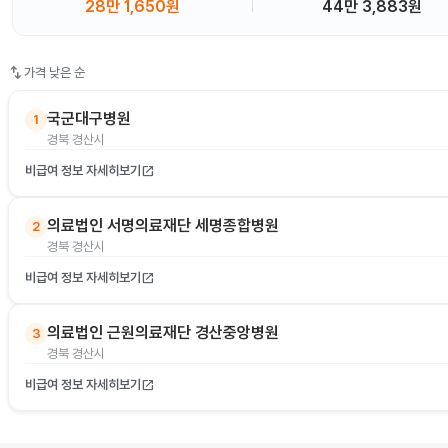
28만 1,650원
44만 3,883원
swap_vert
가격 낮은 순
국군대구병원
1
경북 경산시
비급여 정보 자세히보기
open_in_new
의료법인 서명의료재단 세명종합병원
2
경북 경산시
비급여 정보 자세히보기
open_in_new
의료법인 근원의료재단 경산중앙병원
3
경북 경산시
비급여 정보 자세히보기
open_in_new