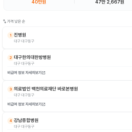
40만원
47만 2,667원
swap_vert
가격 낮은 순
진병원
1
대구 대구동구
대구한의대한방병원
2
대구 대구동구
비급여 정보 자세히보기
open_in_new
의료법인 백천의료재단 바로본병원
3
대구 대구동구
비급여 정보 자세히보기
open_in_new
강남종합병원
4
대구 대구동구