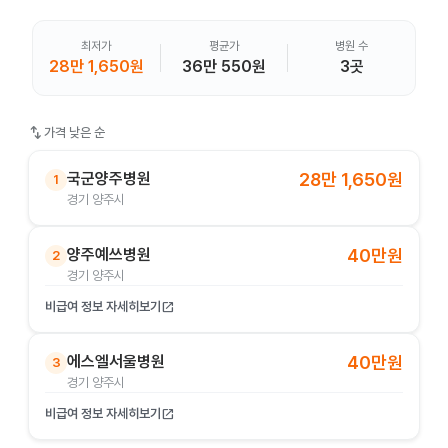
최저가
평균가
병원 수
28만 1,650원
36만 550원
3곳
swap_vert
가격 낮은 순
국군양주병원
28만 1,650원
1
경기 양주시
양주예쓰병원
40만원
2
경기 양주시
비급여 정보 자세히보기
open_in_new
에스엘서울병원
40만원
3
경기 양주시
비급여 정보 자세히보기
open_in_new