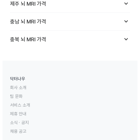
keyboard_arrow_down
제주
뇌 MRI
가격
keyboard_arrow_down
충남
뇌 MRI
가격
keyboard_arrow_down
충북
뇌 MRI
가격
닥터나우
회사 소개
팀 문화
서비스 소개
제휴 안내
소식 · 공지
채용 공고