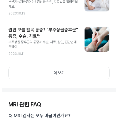
부신기능저하증이란? 증상과 원인, 치료법을 알려드릴
게요.
2023.10.13
원인 모를 발목 통증? "부주상골증후군"
통증, 수술, 치료법
부주상골 증후군의 통증과 수술, 치료, 원인, 진단법에
관하여
2023.10.11
더 보기
MRI 관련 FAQ
Q.
MRI 검사는 모두 비급여인가요?