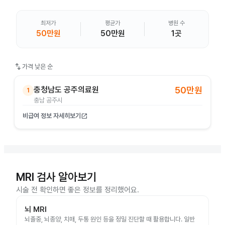
최저가
평균가
병원 수
50만원
50만원
1곳
swap_vert
가격 낮은 순
충청남도 공주의료원
50만원
1
충남 공주시
비급여 정보 자세히보기
open_in_new
MRI 검사 알아보기
시술 전 확인하면 좋은 정보를 정리했어요.
뇌 MRI
뇌졸중, 뇌종양, 치매, 두통 원인 등을 정밀 진단할 때 활용합니다. 일반