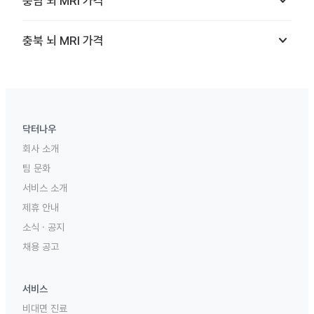
keyboard_arrow_down
충남
뇌 MRI
가격
keyboard_arrow_down
충북
뇌 MRI
가격
닥터나우
회사 소개
팀 문화
서비스 소개
제휴 안내
소식 · 공지
채용 공고
서비스
비대면 진료