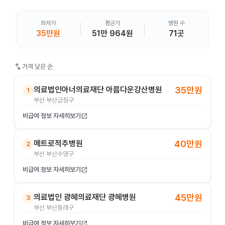
최저가
평균가
병원 수
35만원
51만 964원
71곳
swap_vert
가격 낮은 순
의료법인아너의료재단 아름다운강산병원
35만원
1
부산 부산금정구
비급여 정보 자세히보기
open_in_new
메트로적추병원
40만원
2
부산 부산수영구
비급여 정보 자세히보기
open_in_new
의료법인 광혜의료재단 광혜병원
45만원
3
부산 부산동래구
비급여 정보 자세히보기
open_in_new