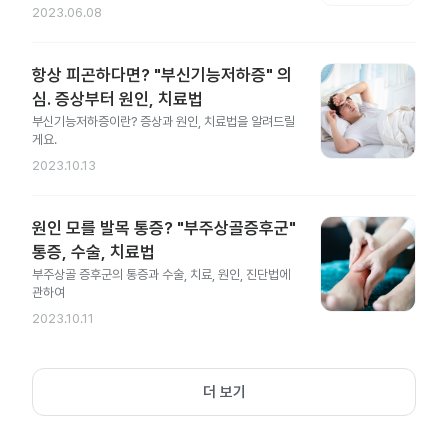
2023.06.08
항상 피곤하다면? "부신기능저하증" 의
심. 증상부터 원인, 치료법
부신기능저하증이란? 증상과 원인, 치료법을 알려드릴
게요.
2023.10.13
원인 모를 발목 통증? "부주상골증후군"
통증, 수술, 치료법
부주상골 증후군의 통증과 수술, 치료, 원인, 진단법에
관하여
2023.10.11
더 보기