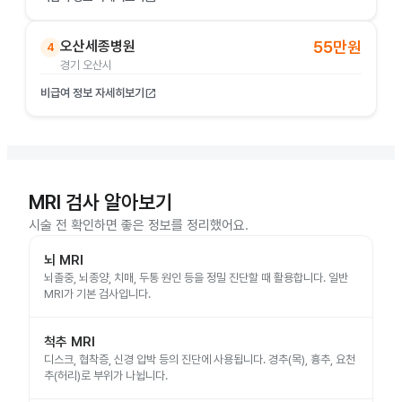
오산세종병원
55만원
4
경기 오산시
비급여 정보 자세히보기
open_in_new
MRI 검사 알아보기
시술 전 확인하면 좋은 정보를 정리했어요.
뇌 MRI
뇌졸중, 뇌종양, 치매, 두통 원인 등을 정밀 진단할 때 활용합니다. 일반
MRI가 기본 검사입니다.
척추 MRI
디스크, 협착증, 신경 압박 등의 진단에 사용됩니다. 경추(목), 흉추, 요천
추(허리)로 부위가 나뉩니다.