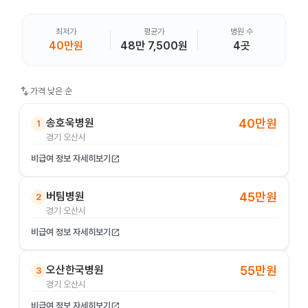
최저가
평균가
병원 수
40만원
48만 7,500원
4곳
swap_vert
가격 낮은 순
송호욱병원
40만원
1
경기 오산시
비급여 정보 자세히보기
open_in_new
버팀병원
45만원
2
경기 오산시
비급여 정보 자세히보기
open_in_new
오산한국병원
55만원
3
경기 오산시
비급여 정보 자세히보기
open_in_new