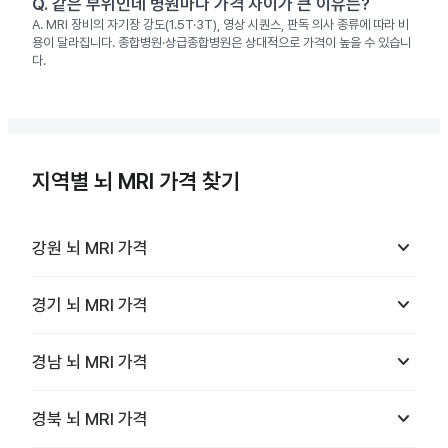
Q.
같은 부위인데 병원마다 가격 차이가 큰 이유는?
A.
MRI 장비의 자기장 강도(1.5T·3T), 영상 시퀀스, 판독 의사 종류에 따라 비
용이 달라집니다. 종합병원·상급종합병원은 상대적으로 가격이 높을 수 있습니
다.
지역별 뇌 MRI 가격 찾기
keyboard_arrow_down
강원
뇌 MRI
가격
keyboard_arrow_down
경기
뇌 MRI
가격
keyboard_arrow_down
경남
뇌 MRI
가격
keyboard_arrow_down
경북
뇌 MRI
가격