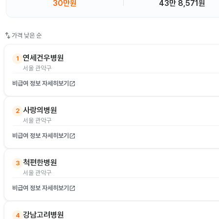
30만원
43만 8,571원
swap_vert
가격 낮은 순
연세건우병원
1
서울 관악구
비급여 정보 자세히보기
open_in_new
사랑의병원
2
서울 관악구
비급여 정보 자세히보기
open_in_new
척편한병원
3
서울 관악구
비급여 정보 자세히보기
open_in_new
강남고려병원
4