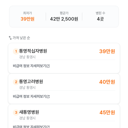
최저가
평균가
병원 수
39만원
42만 2,500원
4곳
swap_vert
가격 낮은 순
통영적십자병원
39만원
1
경남 통영시
비급여 정보 자세히보기
open_in_new
통영고려병원
40만원
2
경남 통영시
비급여 정보 자세히보기
open_in_new
새통영병원
45만원
3
경남 통영시
비급여 정보 자세히보기
open_in_new