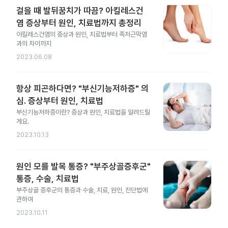
걸을 때 발뒤꿈치가 따끔? 아킬레스건
염 증상부터 원인, 치료법까지 총정리
아킬레스건염의 증상과 원인, 치료법부터 족저근막염
과의 차이까지
2023.06.08
항상 피곤하다면? "부신기능저하증" 의
심. 증상부터 원인, 치료법
부신기능저하증이란? 증상과 원인, 치료법을 알려드릴
게요.
2023.10.13
원인 모를 발목 통증? "부주상골증후군"
통증, 수술, 치료법
부주상골 증후군의 통증과 수술, 치료, 원인, 진단법에
관하여
2023.10.11