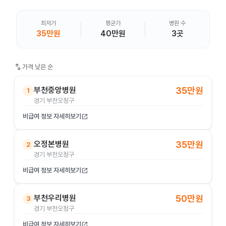
최저가
평균가
병원 수
35만원
40만원
3곳
swap_vert
가격 낮은 순
부천중앙병원
35만원
1
경기 부천오정구
비급여 정보 자세히보기
open_in_new
오정본병원
35만원
2
경기 부천오정구
비급여 정보 자세히보기
open_in_new
부천우리병원
50만원
3
경기 부천오정구
비급여 정보 자세히보기
open_in_new