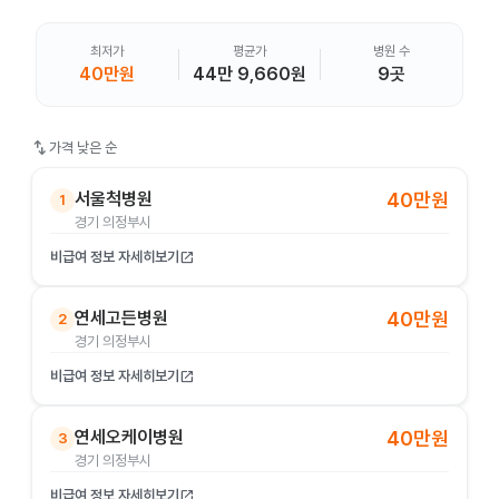
최저가
평균가
병원 수
40만원
44만 9,660원
9곳
swap_vert
가격 낮은 순
서울척병원
40만원
1
경기 의정부시
비급여 정보 자세히보기
open_in_new
연세고든병원
40만원
2
경기 의정부시
비급여 정보 자세히보기
open_in_new
연세오케이병원
40만원
3
경기 의정부시
비급여 정보 자세히보기
open_in_new