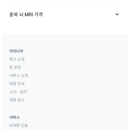
keyboard_arrow_down
충북
뇌 MRI
가격
닥터나우
회사 소개
팀 문화
서비스 소개
제휴 안내
소식 · 공지
채용 공고
서비스
비대면 진료