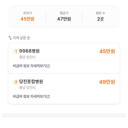
최저가
평균가
병원 수
45만원
47만원
2곳
swap_vert
가격 낮은 순
9988병원
45만원
1
충남 당진시
비급여 정보 자세히보기
open_in_new
당진종합병원
49만원
2
충남 당진시
비급여 정보 자세히보기
open_in_new