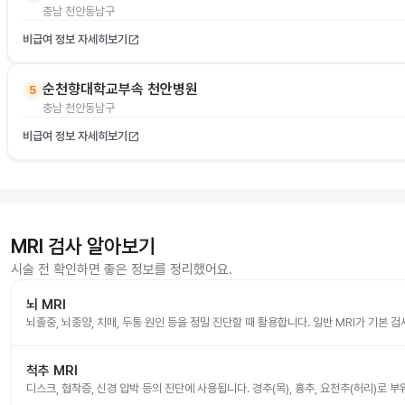
충남 천안동남구
비급여 정보 자세히보기
open_in_new
순천향대학교부속 천안병원
5
충남 천안동남구
비급여 정보 자세히보기
open_in_new
MRI 검사 알아보기
시술 전 확인하면 좋은 정보를 정리했어요.
뇌 MRI
뇌졸중, 뇌종양, 치매, 두통 원인 등을 정밀 진단할 때 활용합니다. 일반 MRI가 기본 
척추 MRI
디스크, 협착증, 신경 압박 등의 진단에 사용됩니다. 경추(목), 흉추, 요천추(허리)로 