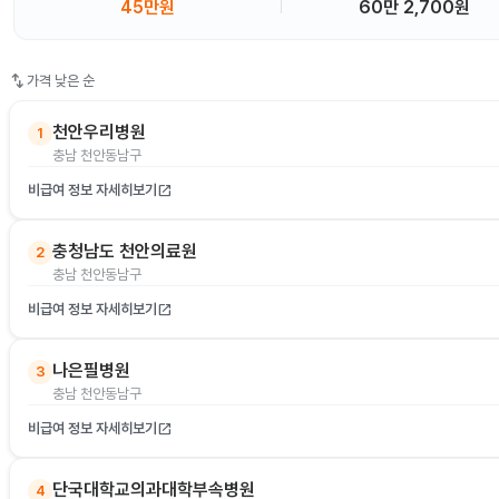
45만원
60만 2,700원
swap_vert
가격 낮은 순
천안우리병원
1
충남 천안동남구
비급여 정보 자세히보기
open_in_new
충청남도 천안의료원
2
충남 천안동남구
비급여 정보 자세히보기
open_in_new
나은필병원
3
충남 천안동남구
비급여 정보 자세히보기
open_in_new
단국대학교의과대학부속병원
4