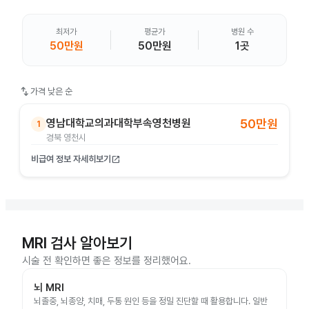
최저가
평균가
병원 수
50만원
50만원
1곳
swap_vert
가격 낮은 순
영남대학교의과대학부속영천병원
50만원
1
경북 영천시
비급여 정보 자세히보기
open_in_new
MRI 검사 알아보기
시술 전 확인하면 좋은 정보를 정리했어요.
뇌 MRI
뇌졸중, 뇌종양, 치매, 두통 원인 등을 정밀 진단할 때 활용합니다. 일반