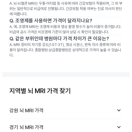
A.
뇌·뇌혈관 MRI는 두통·어지럼 등 사유에 따라 건강보험이 적용되며, 그 외 부
위는 일반적으로 비급여로 진행됩니다. 건강보험 적용 여부는 진료 의사의 판단
에 따릅니다.
Q.
조영제를 사용하면 가격이 달라지나요?
A.
예. 조영제 MRI는 조영제 비용과 영상 촬영 횟수가 늘어 비용이 증가합니다.
비급여 공시 가격은 비조영제 기준이 많아 상담 시 확인이 필요합니다.
Q.
같은 부위인데 병원마다 가격 차이가 큰 이유는?
A.
MRI 장비의 자기장 강도(1.5T·3T), 영상 시퀀스, 판독 의사 종류에 따라 비
용이 달라집니다. 종합병원·상급종합병원은 상대적으로 가격이 높을 수 있습니
다.
지역별 뇌 MRI 가격 찾기
keyboard_arrow_down
강원
뇌 MRI
가격
keyboard_arrow_down
경기
뇌 MRI
가격