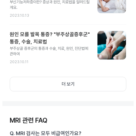
부신기능저하증이란? 증상과 원인, 치료법을 알려드릴
게요.
2023.10.13
원인 모를 발목 통증? "부주상골증후군"
통증, 수술, 치료법
부주상골 증후군의 통증과 수술, 치료, 원인, 진단법에
관하여
2023.10.11
더 보기
MRI 관련 FAQ
Q.
MRI 검사는 모두 비급여인가요?