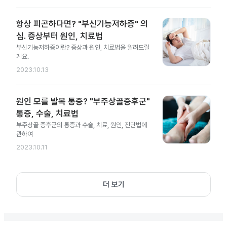
항상 피곤하다면? "부신기능저하증" 의
심. 증상부터 원인, 치료법
부신기능저하증이란? 증상과 원인, 치료법을 알려드릴
게요.
2023.10.13
원인 모를 발목 통증? "부주상골증후군"
통증, 수술, 치료법
부주상골 증후군의 통증과 수술, 치료, 원인, 진단법에
관하여
2023.10.11
더 보기