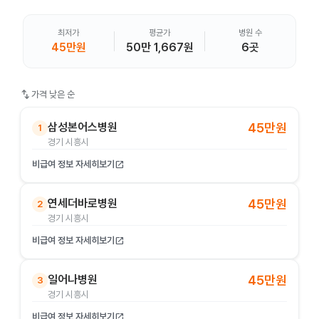
최저가
평균가
병원 수
45만원
50만 1,667원
6곳
swap_vert
가격 낮은 순
삼성본어스병원
45만원
1
경기 시흥시
비급여 정보 자세히보기
open_in_new
연세더바로병원
45만원
2
경기 시흥시
비급여 정보 자세히보기
open_in_new
일어나병원
45만원
3
경기 시흥시
비급여 정보 자세히보기
open_in_new