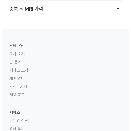
keyboard_arrow_down
충북
뇌 MRI
가격
닥터나우
회사 소개
팀 문화
서비스 소개
제휴 안내
소식 · 공지
채용 공고
서비스
비대면 진료
병원 찾기