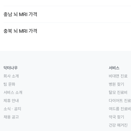
충남
뇌 MRI
가격
충북
뇌 MRI
가격
닥터나우
서비스
회사 소개
비대면 진료
팀 문화
병원 찾기
서비스 소개
탈모 진료비
제휴 안내
다이어트 진
소식 · 공지
여드름 진료비
채용 공고
약국 찾기
건강 매거진