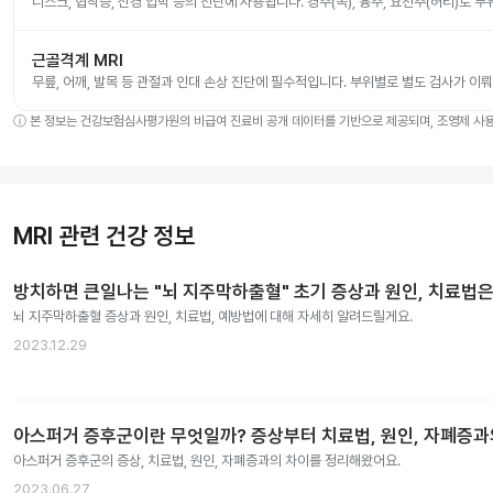
디스크, 협착증, 신경 압박 등의 진단에 사용됩니다. 경추(목), 흉추, 요천추(허리)로 
근골격계 MRI
무릎, 어깨, 발목 등 관절과 인대 손상 진단에 필수적입니다. 부위별로 별도 검사가 이
ⓘ
본 정보는 건강보험심사평가원의 비급여 진료비 공개 데이터를 기반으로 제공되며, 조영제 사용 
MRI 관련 건강 정보
방치하면 큰일나는 "뇌 지주막하출혈" 초기 증상과 원인, 치료법은
뇌 지주막하출혈 증상과 원인, 치료법, 예방법에 대해 자세히 알려드릴게요.
2023.12.29
아스퍼거 증후군이란 무엇일까? 증상부터 치료법, 원인, 자폐증
아스퍼거 증후군의 증상, 치료법, 원인, 자폐증과의 차이를 정리해왔어요.
2023.06.27