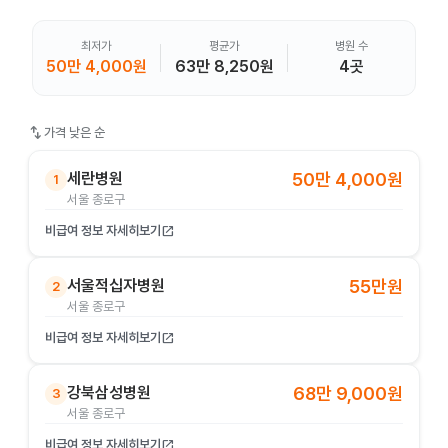
최저가
평균가
병원 수
50만 4,000원
63만 8,250원
4곳
swap_vert
가격 낮은 순
세란병원
50만 4,000원
1
서울 종로구
비급여 정보 자세히보기
open_in_new
서울적십자병원
55만원
2
서울 종로구
비급여 정보 자세히보기
open_in_new
강북삼성병원
68만 9,000원
3
서울 종로구
비급여 정보 자세히보기
open_in_new