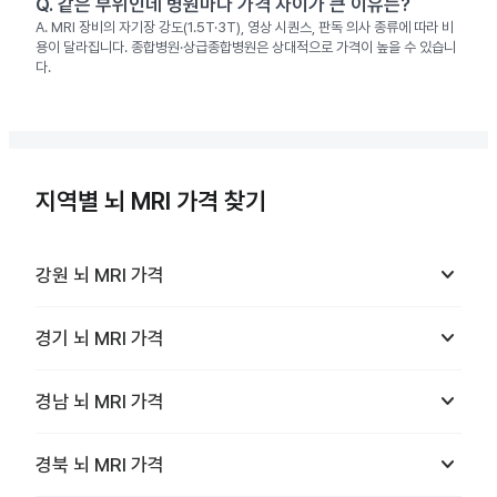
Q.
같은 부위인데 병원마다 가격 차이가 큰 이유는?
A.
MRI 장비의 자기장 강도(1.5T·3T), 영상 시퀀스, 판독 의사 종류에 따라 비
용이 달라집니다. 종합병원·상급종합병원은 상대적으로 가격이 높을 수 있습니
다.
지역별 뇌 MRI 가격 찾기
keyboard_arrow_down
강원
뇌 MRI
가격
keyboard_arrow_down
경기
뇌 MRI
가격
keyboard_arrow_down
경남
뇌 MRI
가격
keyboard_arrow_down
경북
뇌 MRI
가격