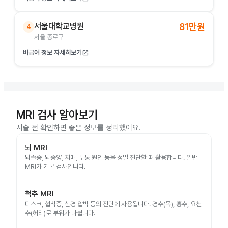
서울대학교병원
81만원
4
서울 종로구
비급여 정보 자세히보기
open_in_new
MRI 검사 알아보기
시술 전 확인하면 좋은 정보를 정리했어요.
뇌 MRI
뇌졸중, 뇌종양, 치매, 두통 원인 등을 정밀 진단할 때 활용합니다. 일반
MRI가 기본 검사입니다.
척추 MRI
디스크, 협착증, 신경 압박 등의 진단에 사용됩니다. 경추(목), 흉추, 요천
추(허리)로 부위가 나뉩니다.