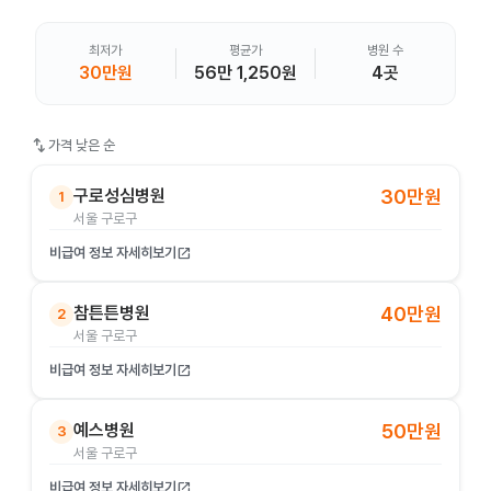
최저가
평균가
병원 수
30만원
56만 1,250원
4곳
swap_vert
가격 낮은 순
구로성심병원
30만원
1
서울 구로구
비급여 정보 자세히보기
open_in_new
참튼튼병원
40만원
2
서울 구로구
비급여 정보 자세히보기
open_in_new
예스병원
50만원
3
서울 구로구
비급여 정보 자세히보기
open_in_new