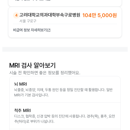
고려대학교의과대학부속구로병원
104만 5,000원
4
서울 구로구
비급여 정보 자세히보기
open_in_new
MRI 검사 알아보기
시술 전 확인하면 좋은 정보를 정리했어요.
뇌 MRI
뇌졸중, 뇌종양, 치매, 두통 원인 등을 정밀 진단할 때 활용합니다. 일반
MRI가 기본 검사입니다.
척추 MRI
디스크, 협착증, 신경 압박 등의 진단에 사용됩니다. 경추(목), 흉추, 요천
추(허리)로 부위가 나뉩니다.