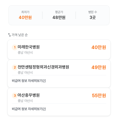
최저가
평균가
병원 수
40만원
48만원
3곳
swap_vert
가격 낮은 순
미래한국병원
40만원
1
충남 아산시
천안센텀정형외과신경외과병원
49만원
2
충남 아산시
비급여 정보 자세히보기
open_in_new
아산충무병원
55만원
3
충남 아산시
비급여 정보 자세히보기
open_in_new