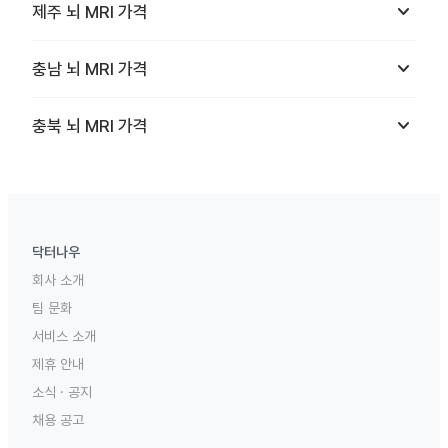
keyboard_arrow_down
제주
뇌 MRI
가격
keyboard_arrow_down
충남
뇌 MRI
가격
keyboard_arrow_down
충북
뇌 MRI
가격
닥터나우
회사 소개
팀 문화
서비스 소개
제휴 안내
소식 · 공지
채용 공고